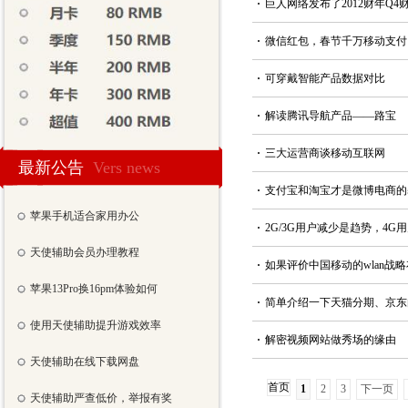
·
巨人网络发布了2012财年Q4
·
微信红包，春节千万移动支付
·
可穿戴智能产品数据对比
·
解读腾讯导航产品——路宝
·
三大运营商谈移动互联网
最新公告
Vers news
·
支付宝和淘宝才是微博电商的
苹果手机适合家用办公
·
2G/3G用户减少是趋势，4G
天使辅助会员办理教程
·
如果评价中国移动的wlan战
苹果13Pro换16pm体验如何
·
简单介绍一下天猫分期、京东
使用天使辅助提升游戏效率
·
解密视频网站做秀场的缘由
天使辅助在线下载网盘
首页
1
2
3
下一页
天使辅助严查低价，举报有奖