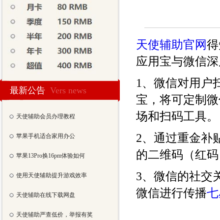
天使辅助官网
得
应用宝与微信深
1、微信对用户
最新公告
Vers news
宝，将可定制微
场和扫码工具。
天使辅助会员办理教程
2、通过重金补
苹果手机适合家用办公
的二维码（红码
苹果13Pro换16pm体验如何
3、微信的社交
使用天使辅助提升游戏效率
微信进行传播
七
天使辅助在线下载网盘
天使辅助严查低价，举报有奖